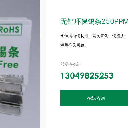
无铅环保锡条250PP
永佳润
纯锡制造，高抗氧化，锡渣少。
焊等不良问题
。
服务热线：
13049825253
在线咨询