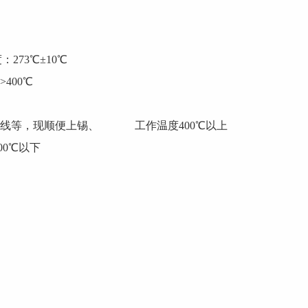
273℃±10℃
400℃
包线等，现顺便上锡、 工作温度400℃以上
00℃以下