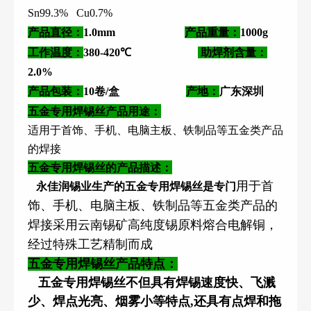
Sn99.3%
Cu0.7%
产品直径：
1.0mm
产品重量：
1000g
工作温度：
380-420℃
助焊剂含量：
2.0%
产品包装：
10卷/盒
产地：
广东深圳
产品用途：
五金专用焊锡丝
适用于首饰、手机、电脑主板、铁制品等五金类产品
的焊接
五金专用焊锡丝
的
产品描述：
用于首
永佳润
锡业生产的
五金专用焊锡丝是专门
饰、手机、电脑主板、铁制品等五金类产品的
焊接
采用云南锡矿高纯度锡原料熔合电解铜，
经过特殊工艺精制而成
五金专用
焊
锡丝
产品特点：
五金专用焊锡丝不但具有焊锡速度快、飞溅
少、焊点光亮、烟雾小等特点
,
还具有点焊和拖