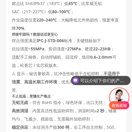
熔点比 Sn63Pb37（183℃）低
45℃
，比常规无铅
SAC（217–227℃）低
80–100℃
；
作业温度仅需
220–240℃
，大幅降低元件热损伤，报废率直
降
70%
。
焊接牢固吗？数据说话更安心
焊点强度满足
IPC-J-STD-006
标准，关键指标如下：
抗拉强度≈
55MPa
、剪切强度≈
27MPa
、硬度
22–23HB
；
适配手工烙铁、自动焊锡机、回流焊，线径
0.6–2.0mm
可
选，松香芯 / 实芯双版本。
⚠️ 提示：铋含量较高，抗冲击性略低于含铅焊料，
不适用于
可以介绍下你们的产品么
强震、高温长期工作环境
，优先用于热敏元件、二次焊接场
景。
不止低温，更懂生产痛点
无铅无卤
：符合 RoHS 指令，绿色环保，出口无忧；
高效润湿
：内置高活性低温助焊剂，润湿时间≤
2 秒
，铺展
均匀、飞溅少、残留低，无需额外加助焊剂；
稳定供应
：永佳润月产能
300 吨
，全工序自主控制，SGS、