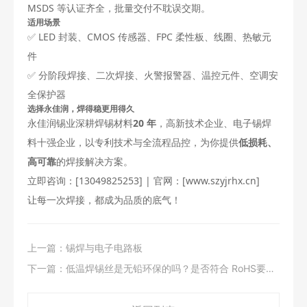
MSDS 等认证齐全，批量交付不耽误交期。
适用场景
✅ LED 封装、CMOS 传感器、FPC 柔性板、线圈、热敏元
件
✅ 分阶段焊接、二次焊接、火警报警器、温控元件、空调安
全保护器
选择永佳润，焊得稳更用得久
永佳润锡业深耕焊锡材料
20 年
，高新技术企业、电子锡焊
料十强企业，以专利技术与全流程品控，为你提供
低损耗、
高可靠
的焊接解决方案。
立即咨询：[13049825253] | 官网：[www.szyjrhx.cn]
让每一次焊接，都成为品质的底气！
上一篇：
锡焊与电子电路板
下一篇：
低温焊锡丝是无铅环保的吗？是否符合 RoHS要
求？