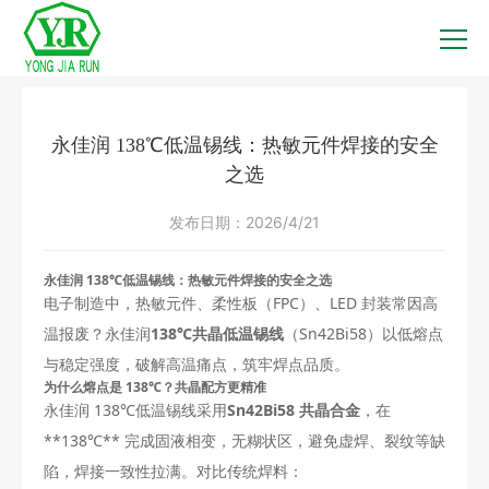
永佳润 138℃低温锡线：热敏元件焊接的安全
之选
发布日期：
2026/4/21
永佳润 138℃低温锡线：热敏元件焊接的安全之选
电子制造中，热敏元件、柔性板（FPC）、LED 封装常因高
温报废？永佳润
138℃共晶低温锡线
（Sn42Bi58）以低熔点
与稳定强度，破解高温痛点，筑牢焊点品质。
为什么熔点是 138℃？共晶配方更精准
永佳润 138℃低温锡线采用
Sn42Bi58 共晶合金
，在
**138℃** 完成固液相变，无糊状区，避免虚焊、裂纹等缺
陷，焊接一致性拉满。对比传统焊料：